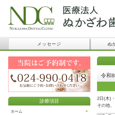
メッセージ
ぬ
令和
2日(木)
診療項目
その他、
ホーム